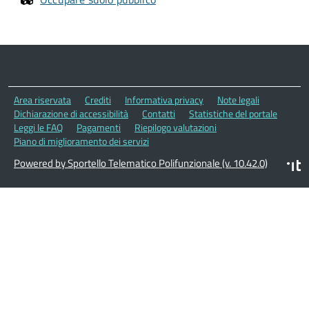
Area riservata
Crediti
Informativa privacy
Note legali
Dichiarazione di accessibilità
Contatti
Statistiche del portale
Leggi le FAQ
Pagamenti
Riepilogo valutazioni
Piano di miglioramento dei servizi
Powered by Sportello Telematico Polifunzionale (v. 10.42.0)