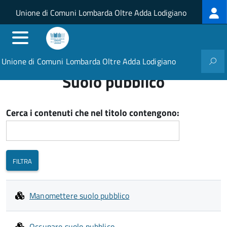
Log
Salta al contenuto principale
Skip to site navigation
Unione di Comuni Lombarda Oltre Adda Lodigiano
me
Unione di Comuni Lombarda Oltre Adda Lodigiano
Suolo pubblico
Cerca i contenuti che nel titolo contengono:
Manomettere suolo pubblico
Occupare suolo pubblico