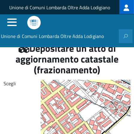
Log
Salta al contenuto principale
Skip to site navigation
Unione di Comuni Lombarda Oltre Adda Lodigiano
me
Unione di Comuni Lombarda Oltre Adda Lodigiano
Depositare un atto di
aggiornamento catastale
(frazionamento)
Scegli