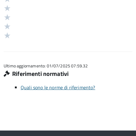
5
Valuta
stelle
4
Valuta
su
stelle
3
Valuta
5
su
stelle
2
Valuta
5
su
stelle
1
5
su
stelle
5
su
5
Ultimo aggiornamento: 01/07/2025 07:59.32
Riferimenti normativi
Quali sono le norme di riferimento?