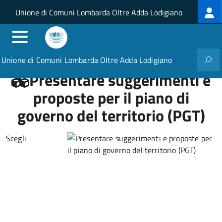
Log
Salta al contenuto principale
Skip to site navigation
Unione di Comuni Lombarda Oltre Adda Lodigiano
me
Unione di Comuni Lombarda Oltre Adda Lodigiano
Presentare suggerimenti e
proposte per il piano di
governo del territorio (PGT)
Scegli