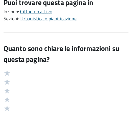
Puoi trovare questa pagina in
Io sono:
Cittadino attivo
Sezioni:
Urbanistica e pianificazione
Quanto sono chiare le informazioni su
questa pagina?
Valuta
Valutazione
5
Valuta
stelle
4
Valuta
su
stelle
3
Valuta
5
su
stelle
2
Valuta
5
su
stelle
1
5
su
stelle
5
su